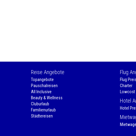
Reise Angebote
Flug A
Topangebote
Flug Prei
Pauschalreisen
Charter
All Inclusive
Lowcost
Beauty & Wellness
Hotel 
Cluburlaub
Hotel Pre
Familienurlaub
Städtereisen
Mietwa
Mietwage